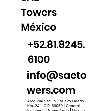
Towers
México
+52.81.8245.
6100
info@saeto
wers.com
Arco Vial Saltillo - Nuevo Laredo
Km. 24.1. C.P. 66050 | General
Escobedo | Nuevo Leon | Mexico