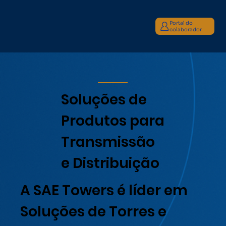
Portal do
colaborador
Soluções de
Produtos para
Transmissão
e Distribuição
A SAE Towers é líder em
Soluções de Torres e