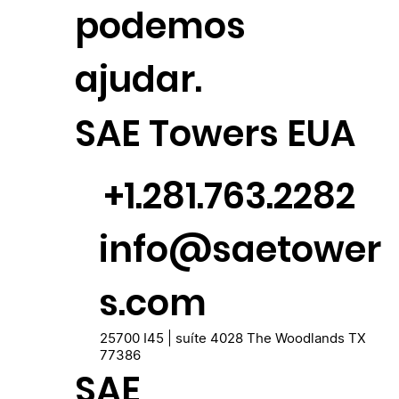
podemos
ajudar.
SAE Towers EUA
+1.281.763.2282
info@saetower
s.com
25700 I45 | suíte 4028 The Woodlands TX
77386
SAE