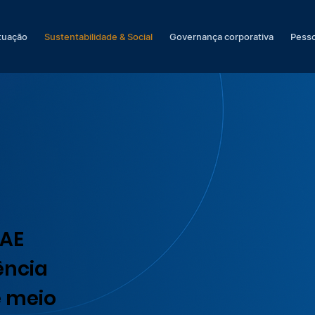
tuação
Sustentabilidade & Social
Governança corporativa
Pesso
SAE
ência
e meio