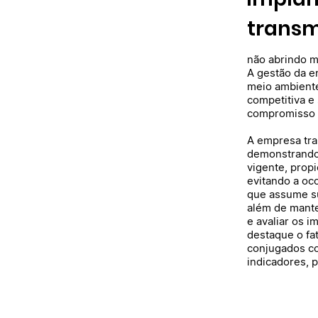
transm
não abrindo m
A gestão da e
meio ambiente
competitiva e
compromisso 
A empresa tra
demonstrando
vigente, prop
evitando a oc
que assume su
além de mante
e avaliar os 
destaque o fa
conjugados co
indicadores, 