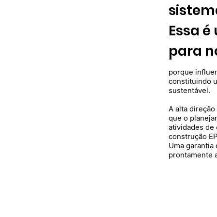
sistem
Essa é
para n
porque influe
constituindo 
sustentável.
A alta direçã
que o planeja
atividades de 
construção EP
Uma garantia 
prontamente a