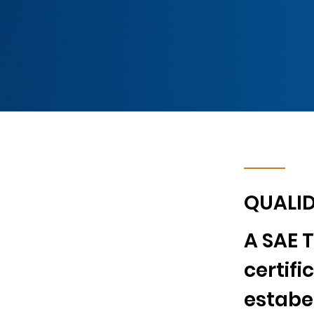
QUALI
A SAE 
certifi
estabe