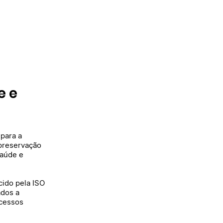
e e
 para a
 preservação
saúde e
ido pela ISO
ados a
ocessos