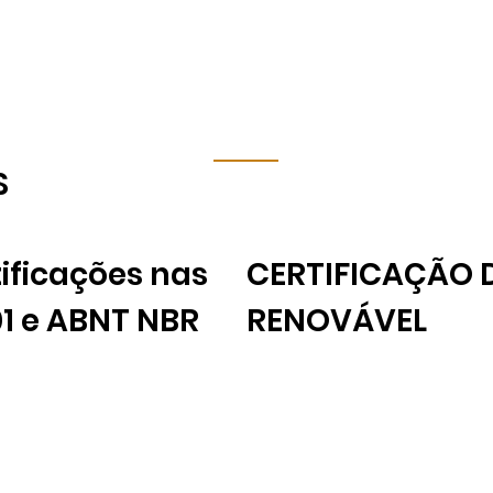
S
ificações nas
CERTIFICAÇÃO D
01 e ABNT NBR
RENOVÁVEL