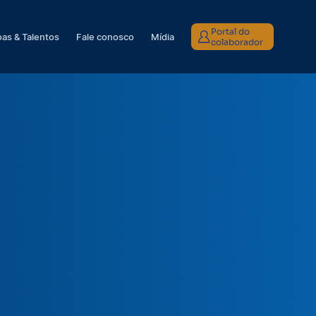
Portal do
as & Talentos
Fale conosco
Mídia
colaborador