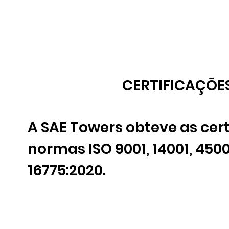
CERTIFICAÇÕE
A SAE Towers obteve as cert
normas ISO 9001, 14001, 450
16775:2020.