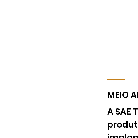
MEIO A
A SAE 
produt
implan