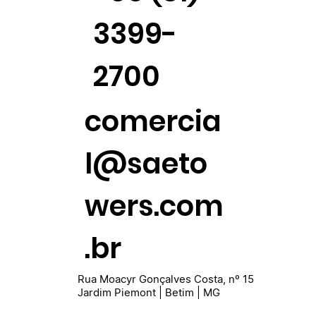
3399-
2700
comercia
l@saeto
wers.com
.br
Rua Moacyr Gonçalves Costa, nº 15
Jardim Piemont | Betim | MG