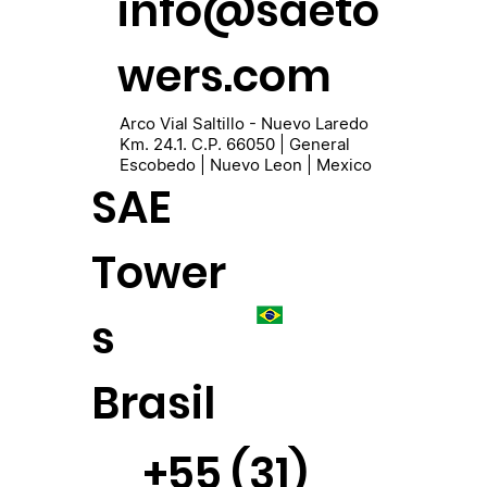
info@saeto
wers.com
Arco Vial Saltillo - Nuevo Laredo
Km. 24.1. C.P. 66050 | General
Escobedo | Nuevo Leon | Mexico
SAE
Tower
s
Brasil
+55 (31)