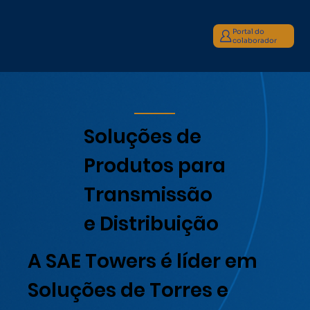
Portal do
colaborador
Soluções de
Produtos para
Transmissão
e Distribuição
A SAE Towers é líder em
Soluções de Torres e