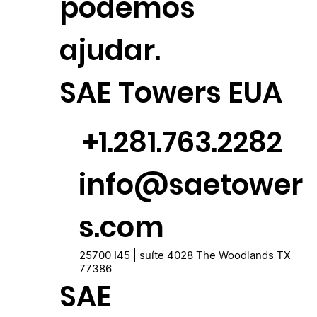
podemos
ajudar.
SAE Towers EUA
+1.281.763.2282
info@saetower
s.com
25700 I45 | suíte 4028 The Woodlands TX
77386
SAE