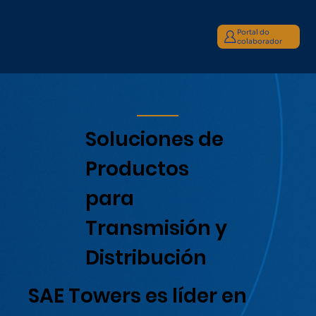
Portal do
colaborador
Soluciones de
Productos
para
Transmisión y
Distribución
SAE Towers es líder en