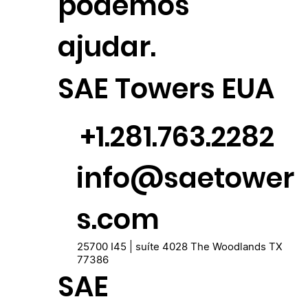
podemos
ajudar.
SAE Towers EUA
+1.281.763.2282
info@saetower
s.com
25700 I45 | suíte 4028 The Woodlands TX
77386
SAE