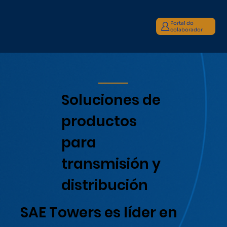
Portal do
colaborador
Soluciones de
productos
para
transmisión y
distribución
SAE Towers es líder en