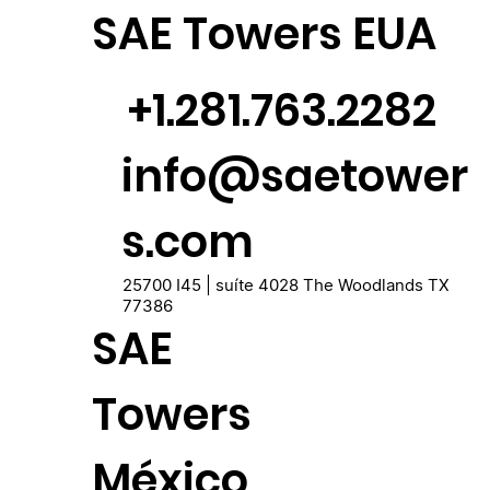
SAE Towers EUA
+1.281.763.2282
info@saetower
s.com
25700 I45 | suíte 4028 The Woodlands TX
77386
SAE
Towers
México