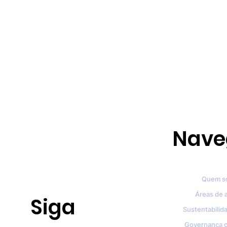
Nave
Quem s
Áreas de 
Siga
Sustentabilida
Governança c