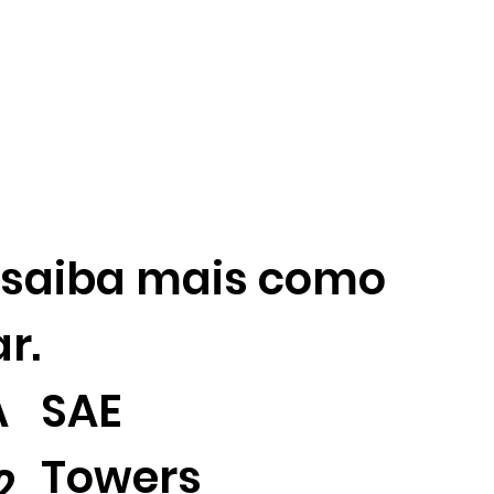
 saiba mais como
r.
A
SAE
Towers
2