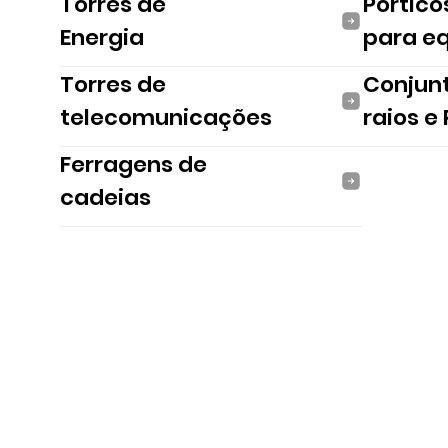
Torres de
Pórtico
Energia
para e
Torres de
Conjun
telecomunicações
raios e
Ferragens de
cadeias