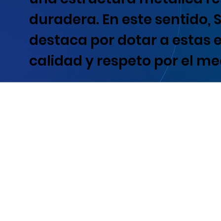
duradera. En este sentido,
destaca por dotar a estas 
calidad y respeto por el m