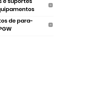
s e suportes
quipamentos
tos de para-
 PGW