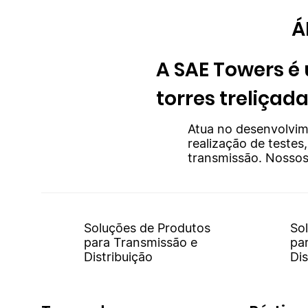
​
A SAE Towers é
torres treliçad
Atua no desenvolvim
realização de testes
transmissão. Nossos
Soluções de Produtos
So
para Transmissão e
pa
Distribuição
Dis