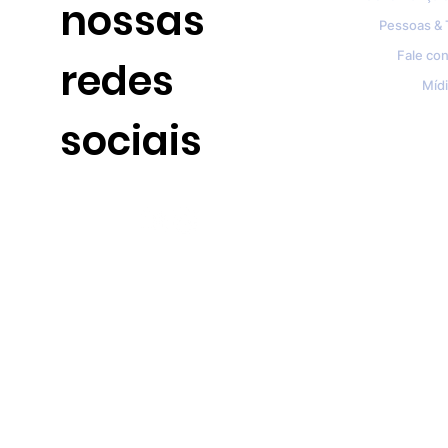
nossas
Pessoas & 
Fale co
redes
Mídi
sociais