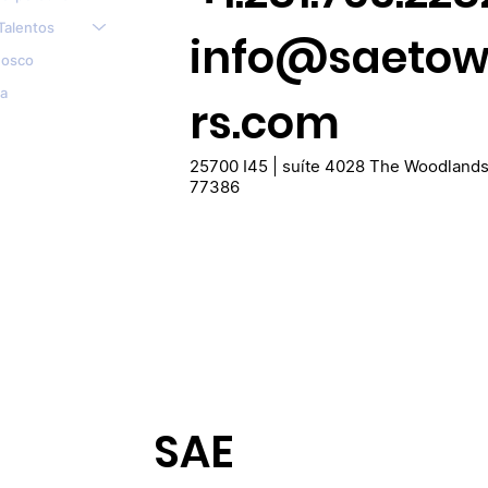
Talentos
info@saeto
nosco
a
rs.com
25700 I45 | suíte 4028 The Woodland
77386
SAE