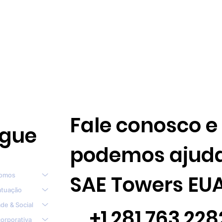
Fale conosco e
gue
podemos ajuda
omos
SAE Towers EU
atuação
de & Social
+1.281.763.228
orporativa