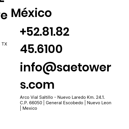
México
we
+52.81.82
45.6100
s TX
info@saetower
s.com
Arco Vial Saltillo - Nuevo Laredo Km. 24.1.
C.P. 66050 | General Escobedo | Nuevo Leon
| Mexico