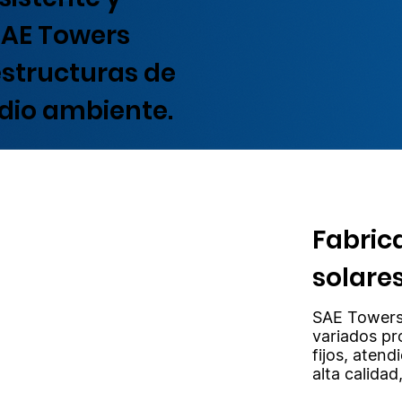
 SAE Towers
estructuras de
edio ambiente.
Fabric
solare
SAE Towers 
variados pr
fijos, atend
alta calida