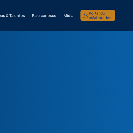
Portal do
as & Talentos
Fale conosco
Mídia
colaborador