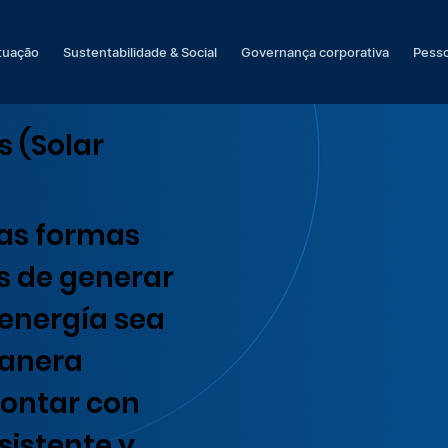
tuação
Sustentabilidade & Social
Governança corporativa
Pesso
 (Solar
las formas
es de generar
 energía sea
manera
contar con
sistente y