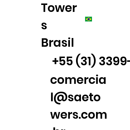
Tower
s
Brasil
+55 (31) 339
comercia
l@saeto
wers.com