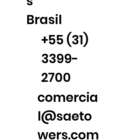
s
Brasil
+55 (31)
3399-
2700
comercia
l@saeto
wers.com