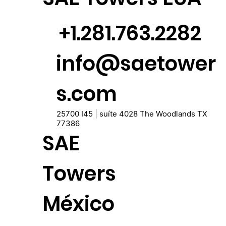
+1.281.763.2282
info@saetower
s.com
25700 I45 | suíte 4028 The Woodlands TX
77386
SAE
Towers
México