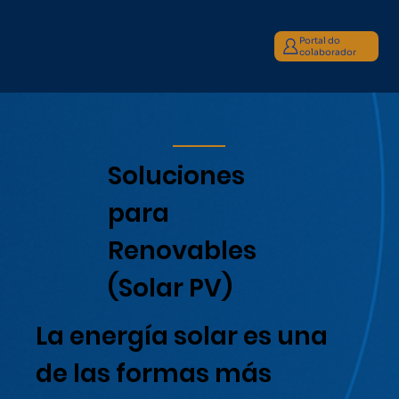
Portal do
colaborador
Soluciones
para
Renovables
(Solar PV)
La energía solar es una
de las formas más