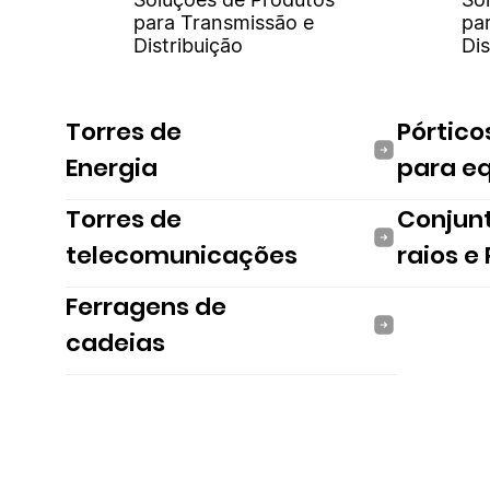
para Transmissão e
pa
Distribuição
Dis
Torres de
Pórtico
Energia
para e
Torres de
Conjun
telecomunicações
raios e
Ferragens de
cadeias