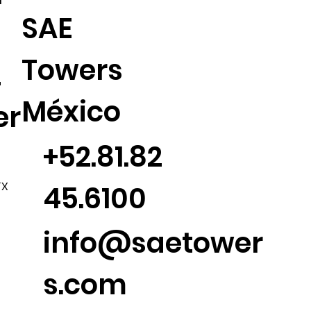
SAE
Towers
2
México
er
+52.81.82
45.6100
TX
info@saetower
s.com