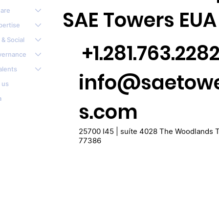
are
SAE Towers EUA
pertise
 & Social
+1.281.763.228
vernance
alents
info@saetow
 us
a
s.com
25700 I45 | suíte 4028 The Woodlands 
77386