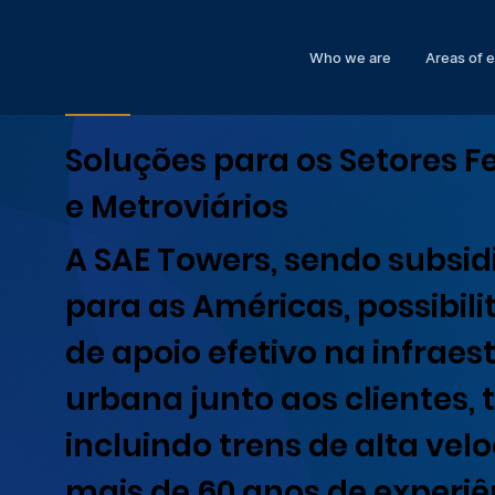
Who we are
Areas of 
Soluções para os Setores Fe
e Metroviários
A SAE Towers, sendo subsid
para as Américas, possibil
de apoio efetivo na infraes
urbana junto aos clientes, 
incluindo trens de alta vel
mais de 60 anos de experi