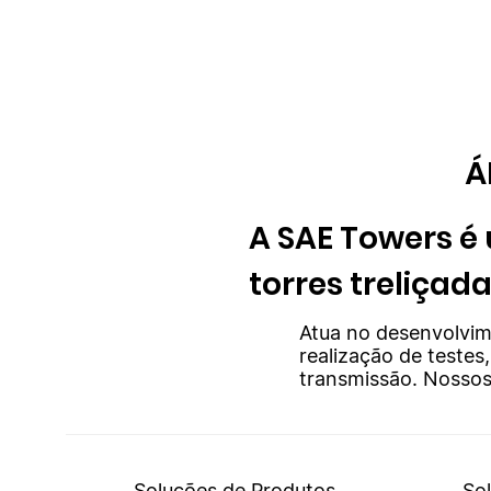
​
A SAE Towers é
torres treliçad
Atua no desenvolvim
realização de testes
transmissão. Nossos
Soluções de Produtos
So