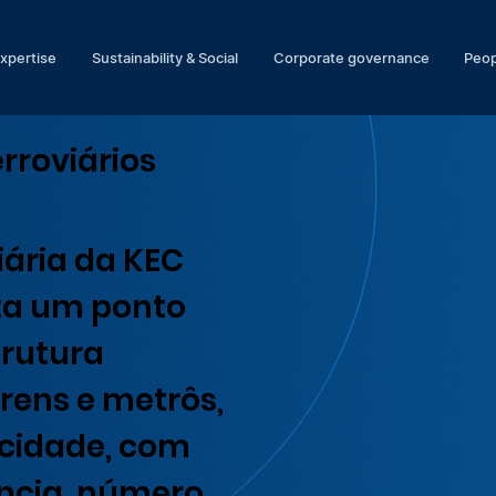
expertise
Sustainability & Social
Corporate governance
Peop
rroviários
iária da KEC
ita um ponto
trutura
trens e metrôs,
ocidade, com
ência, número