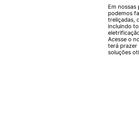
Em nossas p
podemos fab
treliçadas,
incluindo t
eletrificaç
Acesse o no
terá prazer
soluções ot