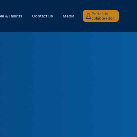
Portal do
le & Talents
Contact us
Media
colaborador