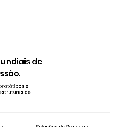
undiais de
issão.
protótipos e
estruturas de
os
Soluções de Produtos