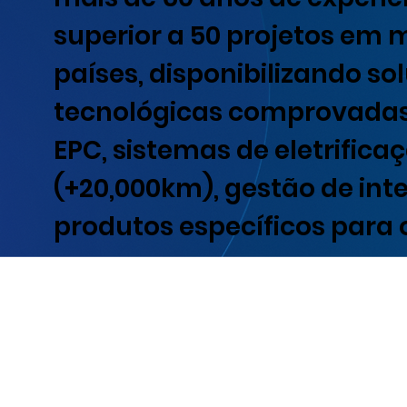
superior a 50 projetos em m
países, disponibilizando so
tecnológicas comprovadas,
EPC, sistemas de eletrifica
(+20,000km), gestão de int
produtos específicos para o