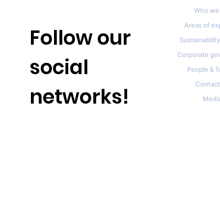
Who we 
Areas of ex
Follow our
Sustainability
Corporate go
social
People & T
Contact
networks!
Medi