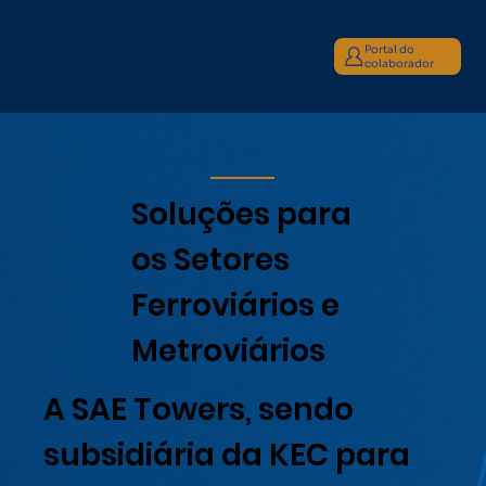
Portal do
colaborador
Soluções para
os Setores
Ferroviários e
Metroviários
A SAE Towers, sendo
subsidiária da KEC para