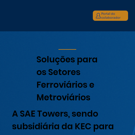
Portal do
colaborador
Soluções para
os Setores
Ferroviários e
Metroviários
A SAE Towers, sendo
subsidiária da KEC para