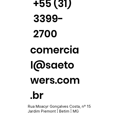
+55 (31)
3399-
2700
comercia
l@saeto
wers.com
.br
Rua Moacyr Gonçalves Costa, nº 15
Jardim Piemont | Betim | MG