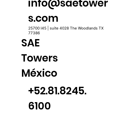
info@saetower
s.com
25700 I45 | suíte 4028 The Woodlands TX
77386
SAE
Towers
México
+52.81.8245.
6100