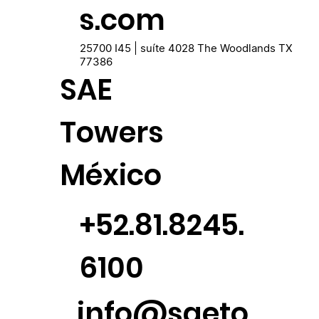
s.com
25700 I45 | suíte 4028 The Woodlands TX
77386
SAE
Towers
México
+52.81.8245.
6100
info@saeto