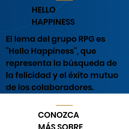
HELLO
HAPPINESS
El lema del grupo RPG es
"Hello Happiness", que
representa la búsqueda de
la felicidad y el éxito mutuo
de los colaboradores.
CONOZCA
MÁS SOBRE