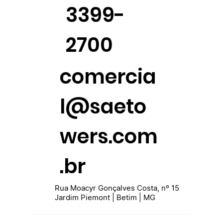
3399-
2700
comercia
l@saeto
wers.com
.br
Rua Moacyr Gonçalves Costa, nº 15
Jardim Piemont | Betim | MG