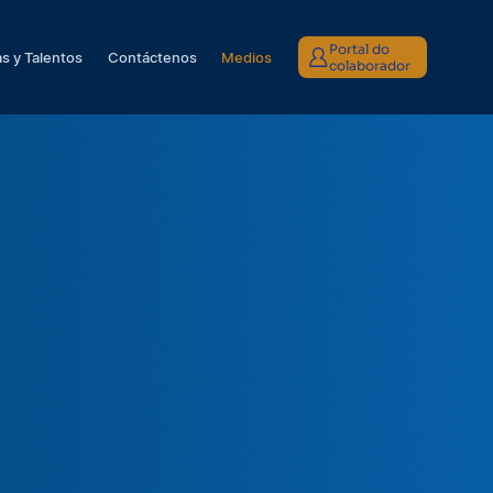
Portal do
s y Talentos
Contáctenos
Medios
colaborador