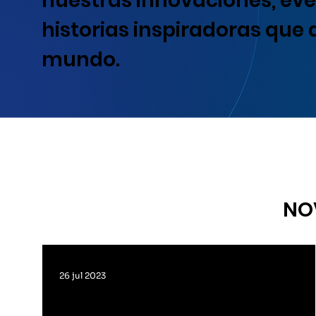
nuestras innovaciones, eve
historias inspiradoras que
mundo.
NO
26 jul 2023