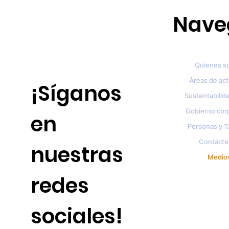
Nave
Quienes s
Áreas de ac
¡Síganos
Sustentabilida
Gobierno cor
en
Personas y T
Contácte
nuestras
Medio
redes
sociales!