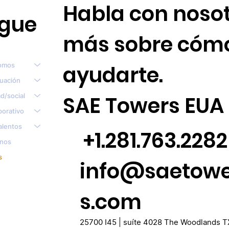
Habla con nosot
gue
más sobre cóm
omos
ayudarte.
tuación
d/social
SAE Towers EUA
porativo
alentos
+1.281.763.2282
nos
s
info@saetow
s.com
25700 I45 | suíte 4028 The Woodlands T