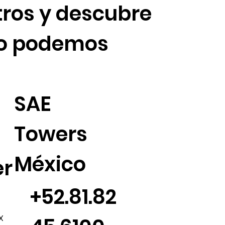
ros y descubre
o podemos
SAE
Towers
México
er
+52.81.82
X