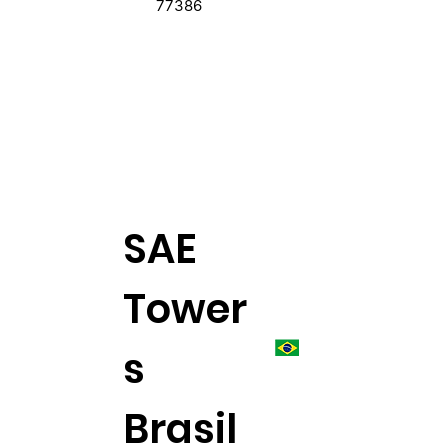
77386
SAE
Tower
s
Brasil