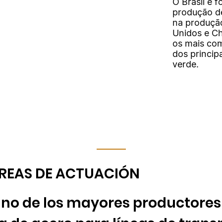
O Brasil é 
produção de
na produção
Unidos e Ch
os mais com
dos princip
verde.
REAS DE ACTUACIÓN
uno de los mayores productore