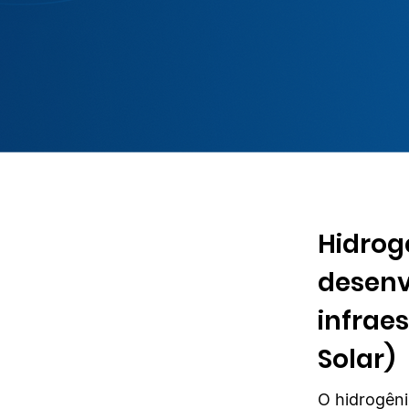
Hidrog
desenv
infrae
Solar)
O hidrogên