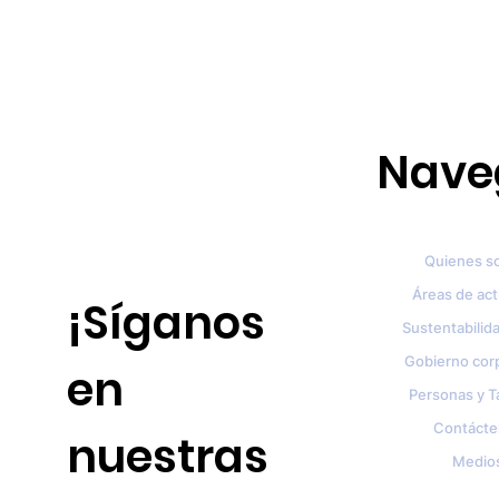
Nave
Quienes s
Áreas de ac
¡Síganos
Sustentabilida
Gobierno cor
en
Personas y T
Contácte
nuestras
Medio