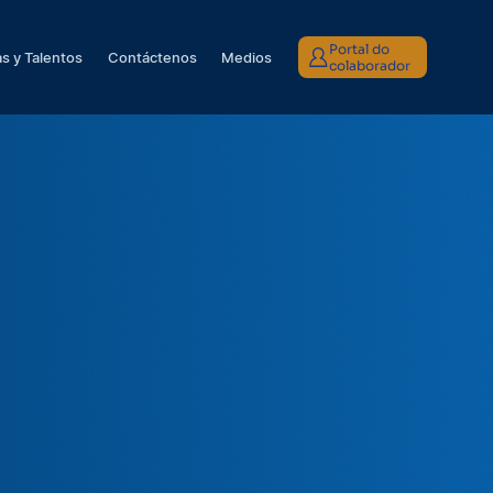
Portal do
s y Talentos
Contáctenos
Medios
colaborador