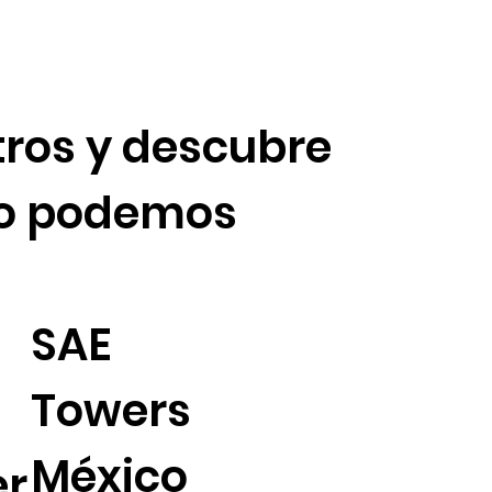
ros y descubre
o podemos
SAE
Towers
México
er