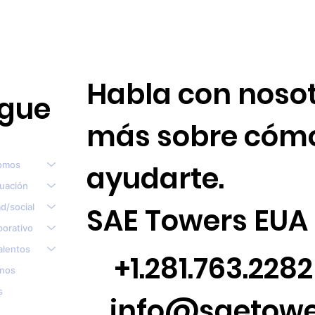
Habla con nosot
gue
más sobre cóm
omos
ayudarte.
tuación
d/social
SAE Towers EUA
porativo
alentos
+1.281.763.2282
nos
s
info@saetow