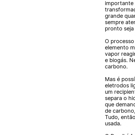
importante 
transforma
grande quant
sempre aten
pronto seja
O processo 
elemento ma
vapor reagi
e biogás. N
carbono.
Mas é possív
eletrodos l
um recipien
separa o hi
que demand
de carbono,
Tudo, então
usada.