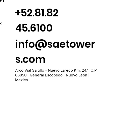
+52.81.82
45.6100
X
info@saetower
s.com
Arco Vial Saltillo - Nuevo Laredo Km. 24.1. C.P.
66050 | General Escobedo | Nuevo Leon |
Mexico