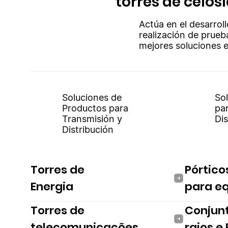
torres de celos
Actúa en el desarroll
realización de prueb
mejores soluciones e
Soluciones de
Sol
Productos para
pa
Transmisión y
Dis
Distribución
Torres de
Pórtico
Energia
para e
Torres de
Conjun
telecomunicações
raios e