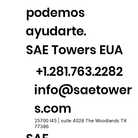
podemos
ayudarte.
SAE Towers EUA
+1.281.763.2282
info@saetower
s.com
25700 I45 | suíte 4028 The Woodlands TX
77386