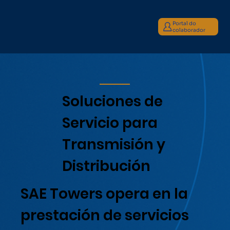
Portal do
colaborador
Soluciones de
Servicio para
Transmisión y
Distribución
SAE Towers opera en la
prestación de servicios