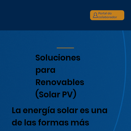
Portal do
colaborador
Soluciones
para
Renovables
(Solar PV)
La energía solar es una
de las formas más