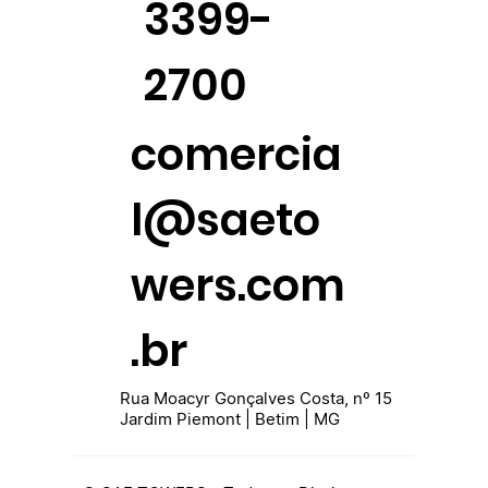
3399-
2700
comercia
l@saeto
wers.com
.br
Rua Moacyr Gonçalves Costa, nº 15
Jardim Piemont | Betim | MG