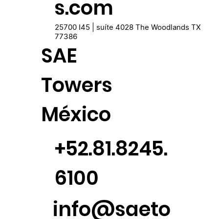
s.com
25700 I45 | suíte 4028 The Woodlands TX
77386
SAE
Towers
México
+52.81.8245.
6100
info@saeto